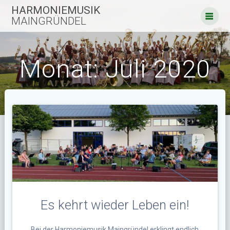
Zum
HARMONIEMUSIK
Inhalt
MAINGRÜNDEL
springen
Monat:
Juli 2020
Es kehrt wieder Leben ein!
Bei der Harmoniemusik Maingründel erklingt endlich