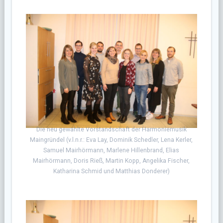
Die neu gewählte Vorstandschaft der Harmoniemusik
Maingründel (v.l.n.r.: Eva Lay, Dominik Schedler, Lena Kerler,
Samuel Mairhörmann, Marlene Hillenbrand, Elias
Mairhörmann, Doris Rieß, Martin Kopp, Angelika Fischer,
Katharina Schmid und Matthias Donderer)