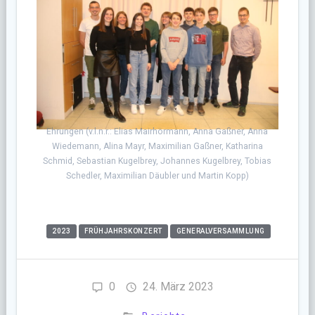
Ehrungen (v.l.n.r.: Elias Mairhörmann, Anna Gaßner, Anna
Wiedemann, Alina Mayr, Maximilian Gaßner, Katharina
Schmid, Sebastian Kugelbrey, Johannes Kugelbrey, Tobias
Schedler, Maximilian Däubler und Martin Kopp)
2023
FRÜHJAHRSKONZERT
GENERALVERSAMMLUNG
0
24. März 2023