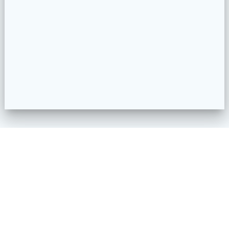
Impressum
Datenschutzerklärung
Kontakt
2019
2020
2021
2023
2022
2024
2018
Albanusfest
2025
Auftritt
Ausbildung
2026
Ampelparty