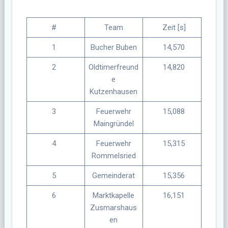
#
Team
Zeit [s]
1
Bucher Buben
14,570
2
Oldtimerfreund
14,820
e
Kutzenhausen
3
Feuerwehr
15,088
Maingründel
4
Feuerwehr
15,315
Rommelsried
5
Gemeinderat
15,356
6
Marktkapelle
16,151
Zusmarshaus
en