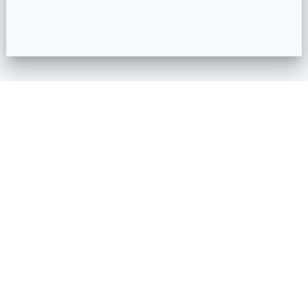
Impressum
Datenschutzerklärung
Kontakt
2019
2020
2021
2023
2022
2024
2018
Albanusfest
2025
Auftritt
Ausbildung
2026
Ampelparty
Buch
Bezirksmusikfest
Biergarten Kutzenhausen
Festtage
Fototermin
Frühjahrskonzert
Freiwillige Feuerwehr Maingründel
Gemeindehalle Kutzenhausen
Generalversammlung
Gottesdienst
Großes Orchester
Gschpielt und Gsunga