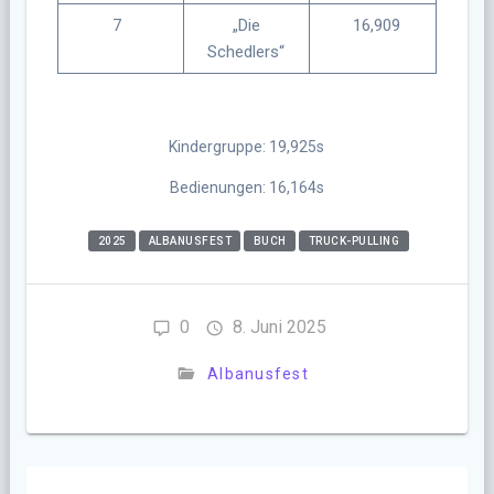
7
„Die
16,909
Schedlers“
Kindergruppe: 19,925s
Bedienungen: 16,164s
2025
ALBANUSFEST
BUCH
TRUCK-PULLING
0
8. Juni 2025
Albanusfest
Beitragsnavigation