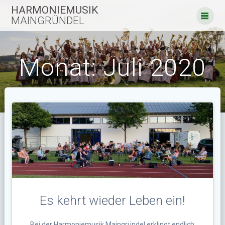
Zum
HARMONIEMUSIK
Inhalt
MAINGRÜNDEL
springen
Monat:
Juli 2020
Es kehrt wieder Leben ein!
Bei der Harmoniemusik Maingründel erklingt endlich