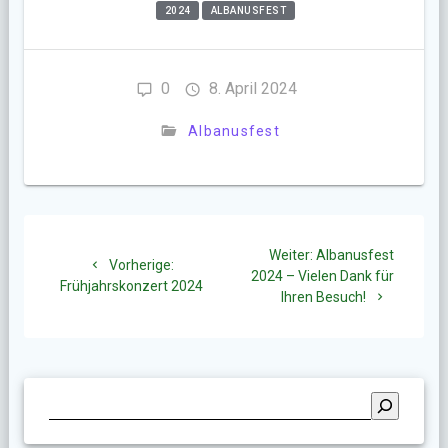
2024
ALBANUSFEST
0
8. April 2024
Albanusfest
Beitragsnavigation
Nächster
Weiter:
Albanusfest
Vorheriger
Vorherige:
Beitrag:
2024 – Vielen Dank für
Beitrag:
Frühjahrskonzert 2024
Ihren Besuch!