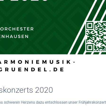
skonzerts 2020
 uns schweren Herzens dazu entschlossen unser Frühjahrskonzer