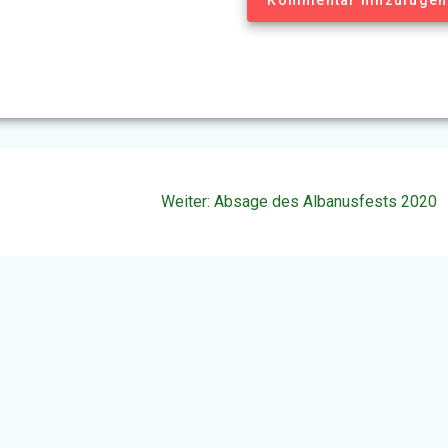
Kommentar hinzufügen
n
Nächster
Weiter:
Absage des Albanusfests 2020
Beitrag: