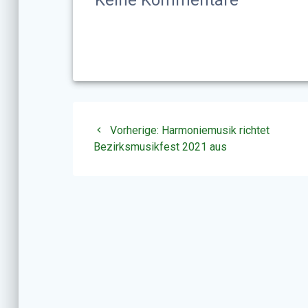
Keine Kommentare
Beitragsnavigatio
Vorheriger
Vorherige:
Harmoniemusik richtet
Beitrag:
Bezirksmusikfest 2021 aus