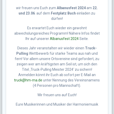
wir freuen uns Euch zum
Albanusfest 2024
am
22.
und 23.06
. auf dem
Festplatz Buch
einladen zu
dürfen!
Es erwartet Euch wieder ein gewohnt
abwechslungsreiches Programm! Nähere Infos findet
Ihr auf unserer
Albanusfest 2024
Seite.
Dieses Jahr veranstalten wir wieder einen
Truck-
Pulling
Wettbewerb für starke Teams aus nah und
fern! Vor allem unsere Ortsvereine sind gefordert, zu
zeigen wer am kräftigsten am Seil ist, um sich den
Titel ‚Truck-Pulling Meister 2024‘ zu sichern!
Anmelden könnt ihr Euch ab sofort per E-Mail an
truck@hm-ma.de
unter Nennung des Vereinsnamens
(4 Personen pro Mannschaft).
Wir freuen uns auf Euch!
Eure Musikerinnen und Musiker der Harmoniemusik